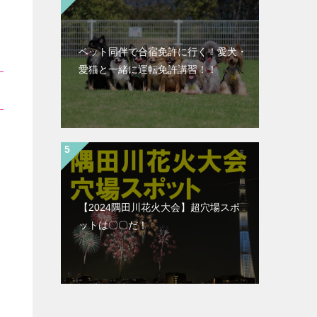
ペット同伴で合宿免許に行く！愛犬・
愛猫と一緒に運転免許講習！！
【2024隅田川花火大会】超穴場スポ
ットは〇〇だ！