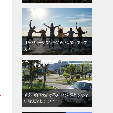
【秘密】合宿免許最短合格は繁忙期を狙
え！
彼女の合宿免許が不安！絶対浮気させな
い解決方法とは！？