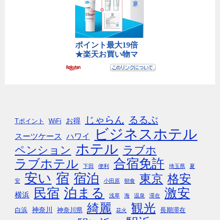
じゃらん
るるぶ
お得
Tポイント
WiFi
ビジネスホテル
スーツケース
ハワイ
ホテル
ペンション
ラブホ
合宿免許
ラブホテル
下田
便利
埼玉県
夏
安い
宿
宿泊
東京
格安
安
小田原
朝食
民宿
泊まる
激安
横浜
浅草
海
温泉
滞在
綺麗
観光
神奈川
白浜
神奈川県
長期滞在
花火