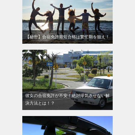
【秘密】合宿免許最短合格は繁忙期を狙え！
彼女の合宿免許が不安！絶対浮気させない解
決方法とは！？