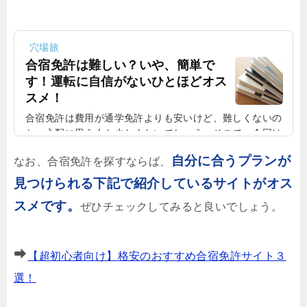
穴場旅
合宿免許は難しい？いや、簡単で
す！運転に自信がないひとほどオス
スメ！
合宿免許は費用が通学免許よりも安いけど、難しくないの
か、心配に思う人も少なくないでしょう。そこで、今回は
合宿免許が難しいのか、路上教習は通学免許より簡単なの
自分に合うプランが
なお、合宿免許を探すならば、
か詳しく見ていきたいと思います。合宿免許は難しいの
か？難易度は高いの？合宿免許というと、いつもとは違う
見つけられる下記で紹介しているサイトがオス
場所に2~3週間ほど住み込みで運転技術を学ぶため、難し
スメです。
ぜひチェックしてみると良いでしょう。
くないのか不安に思う人も少なくないでしょう。ただ、泊
まり込みで学ぶわけですが、それほど難しくはないと思い
ます。行く前は、なかなか合宿免許の想像がつかないと思
いますが、行ってみるとカリキュラ...
【超初心者向け】格安のおすすめ合宿免許サイト３
選！