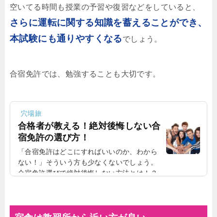
空いてる時間も授業の予習や復習などをしていると、
さらに運転に関する知識を蓄えることができ、
本試験にも通りやすくなる
でしょう。
合宿免許では、勉強することも大切です。
穴場旅
合格者が教える！絶対後悔しない合
宿免許の選び方！
「合宿免許はどこにすればいいのか、わから
ない！」そういう方も少なくないでしょう。
合宿免許選びで絶対後悔しない方法とは！？
合宿免許選びを間違えると、本当に悲惨で
す。合わない合宿先だと、時間も費用もかか
ってしまいます。そこで今回は、絶対後悔し
ないための合宿免許の選び方について、詳し