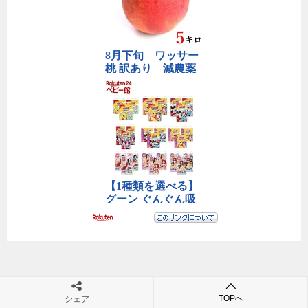
じゃらん
るるぶ
お得
Tポイント
WiFi
TOPへ
シェア