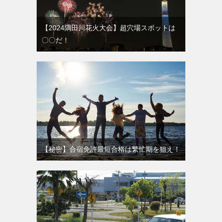
【2024隅田川花火大会】超穴場スポットは
〇〇だ！
【秘密】合宿免許最短合格は繁忙期を狙え！