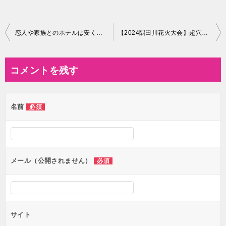
投
恋人や家族とのホテルは安く泊まれる
【2024隅田川花火大会】超穴場スポットは〇〇だ！
稿
ナ
コメントを残す
ビ
ゲ
名前
必須
ー
シ
ョ
ン
メール（公開されません）
必須
サイト