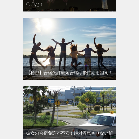
〇〇だ！
【秘密】合宿免許最短合格は繁忙期を狙え！
彼女の合宿免許が不安！絶対浮気させない解