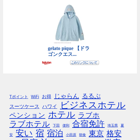
じゃらん
るるぶ
お得
Tポイント
WiFi
ビジネスホテル
スーツケース
ハワイ
ホテル
ペンション
ラブホ
合宿免許
ラブホテル
下田
便利
埼玉県
夏
安い
宿
宿泊
東京
格安
安
小田原
朝食