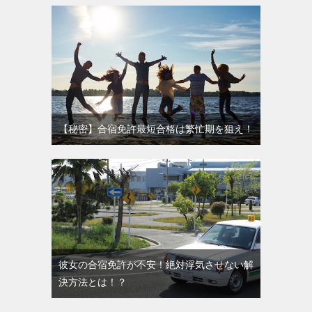
【秘密】合宿免許最短合格は繁忙期を狙え！
彼女の合宿免許が不安！絶対浮気させない解
決方法とは！？