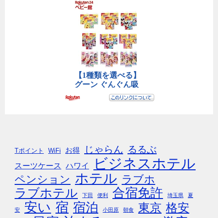
じゃらん
るるぶ
お得
Tポイント
WiFi
ビジネスホテル
スーツケース
ハワイ
ホテル
ペンション
ラブホ
合宿免許
ラブホテル
下田
便利
埼玉県
夏
安い
宿
宿泊
東京
格安
安
小田原
朝食