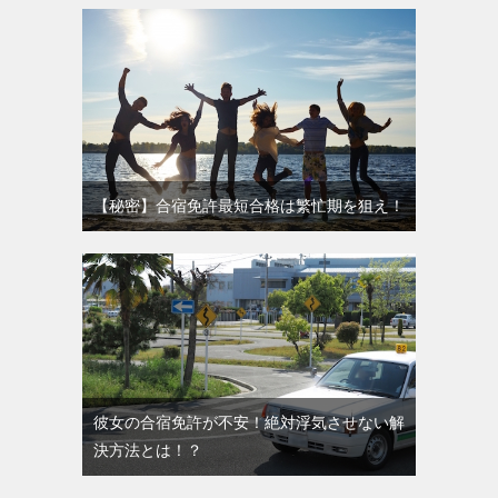
【秘密】合宿免許最短合格は繁忙期を狙え！
彼女の合宿免許が不安！絶対浮気させない解
決方法とは！？