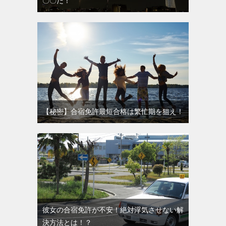
〇〇だ！
【秘密】合宿免許最短合格は繁忙期を狙え！
彼女の合宿免許が不安！絶対浮気させない解
決方法とは！？