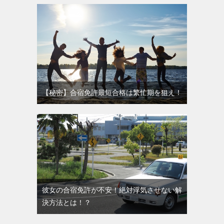
【秘密】合宿免許最短合格は繁忙期を狙え！
彼女の合宿免許が不安！絶対浮気させない解
決方法とは！？