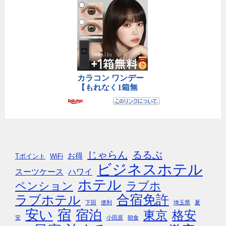
じゃらん
るるぶ
お得
Tポイント
WiFi
ビジネスホテル
スーツケース
ハワイ
ホテル
ペンション
ラブホ
合宿免許
ラブホテル
下田
便利
埼玉県
夏
安い
宿
宿泊
東京
格安
安
小田原
朝食